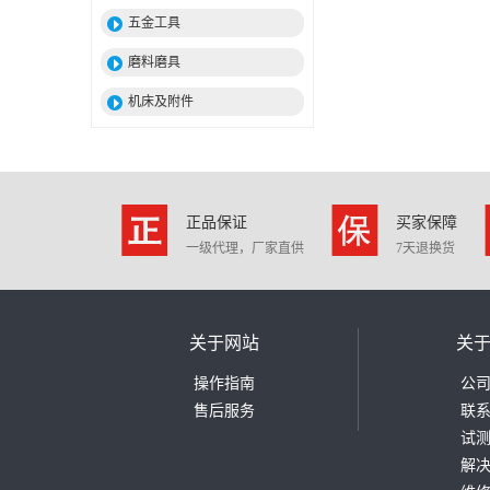
五金工具
磨料磨具
机床及附件
正品保证
买家保障
一级代理，厂家直供
7天退换货
关于网站
关
操作指南
公
售后服务
联
试
解