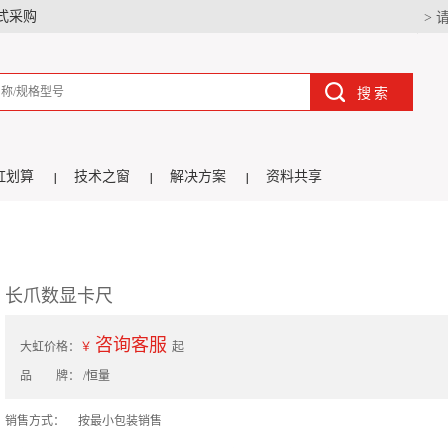
式采购
> 
搜索
虹划算
技术之窗
解决方案
资料共享
长爪数显卡尺
咨询客服
大虹价格：
￥
起
品 牌：
/恒量
销售方式：
按最小包装销售